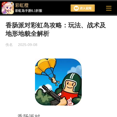
彩虹橙0.1折服手游官网
香肠派对彩虹岛攻略：玩法、战术及
地形地貌全解析
佚名
2025-09-08
香肠派对